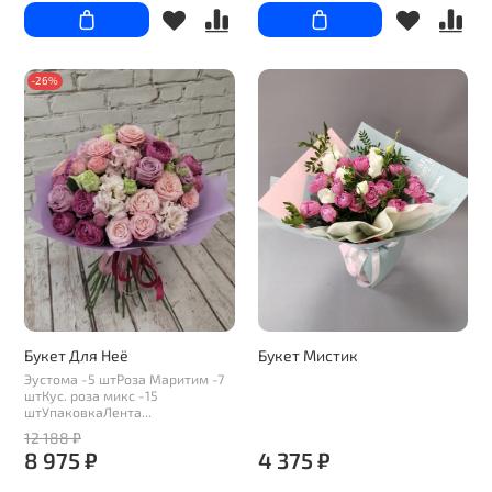
-26%
Букет Для Неё
Букет Мистик
Эустома -5 штРоза Маритим -7
штКус. роза микс -15
штУпаковкаЛента...
12 188 ₽
8 975 ₽
4 375 ₽