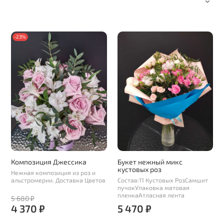
-23%
Композиция Джессика
Букет нежный микс
кустовых роз
Нежная композиция из роз и
альстромерии. Доставка Цветов
Состав:11 Кустовых РозСамшит
пучокУпаковка матовая
пленкаАтласная лента
5 680 ₽
4 370 ₽
5 470 ₽