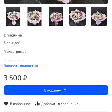
Описание
5 орхидей
4 альстромерия
2 гипсофила
Показать полностью
Зелень
3 500 ₽
Упаковка
Лента атласная
В корзину
В избранное
Добавить в сравнение